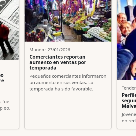
Mundo · 23/01/2026
Comerciantes reportan
aumento en ventas por
temporada
eo
Pequeños comerciantes informaron
re
un aumento en sus ventas. La
Tenden
temporada ha sido favorable.
Perfil
segui
s fue
Malvae
pleo.
Jovene
en red