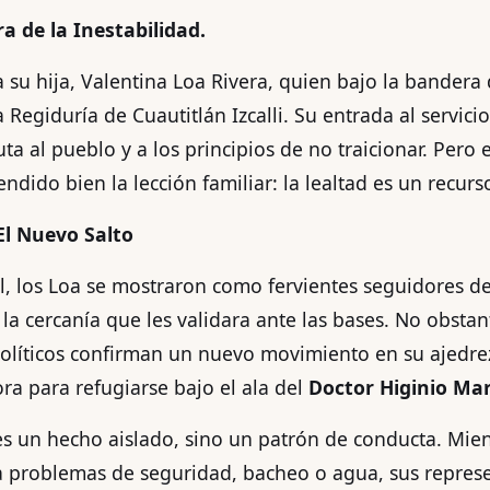
a de la Inestabilidad.
a su hija, Valentina Loa Rivera, quien bajo la bander
a Regiduría de Cuautitlán Izcalli. Su entrada al servici
a al pueblo y a los principios de no traicionar. Pero e
dido bien la lección familiar: la lealtad es un recurs
El Nuevo Salto
, los Loa se mostraron como fervientes seguidores de
la cercanía que les validara ante las bases. No obstan
 políticos confirman un nuevo movimiento en su ajedr
a para refugiarse bajo el ala del
Doctor Higinio Mar
s un hecho aislado, sino un patrón de conducta. Mien
 a problemas de seguridad, bacheo o agua, sus repres