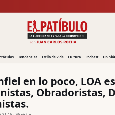
ctáculos
Tendencias
Estilo de Vida
Cultura
Podcast
Opinió
nfiel en lo poco, LOA es
istas, Obradoristas, D
istas.
21:15 · 96 vistas